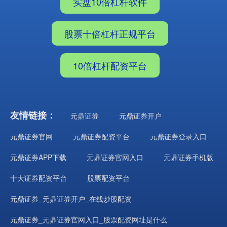
实盘10倍杠杆软件
股票十倍杠杆正规平台
期指IC0
7730.00
-1.00
-0.01%
10倍杠杆配资平台
友情链接：
元鼎证券
元鼎证券开户
元鼎证券官网
元鼎证券配资平台
元鼎证券登录入口
元鼎证券APP下载
元鼎证券官网入口
元鼎证券手机版
十大证券配资平台
股票配资平台
元鼎证券_元鼎证券开户_在线炒股配资
元鼎证券_元鼎证券官网入口_股票配资网址是什么