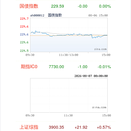
国债指数
229.59
-0.00
0.00%
期指IC0
7730.00
-1.00
-0.01%