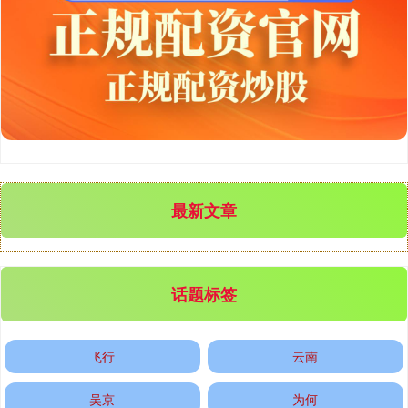
北证50
1122.88
+3.42
+0.30%
最新文章
话题标签
创业板指
3515.56
-19.58
-0.55%
飞行
云南
吴京
为何