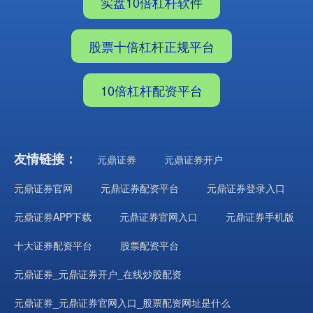
实盘10倍杠杆软件
期指IC0
7811.60
+98.20
+1.27%
股票十倍杠杆正规平台
10倍杠杆配资平台
友情链接：
元鼎证券
元鼎证券开户
元鼎证券官网
元鼎证券配资平台
元鼎证券登录入口
元鼎证券APP下载
元鼎证券官网入口
元鼎证券手机版
十大证券配资平台
股票配资平台
元鼎证券_元鼎证券开户_在线炒股配资
元鼎证券_元鼎证券官网入口_股票配资网址是什么