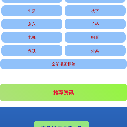
生猪
线下
基金指数
7236.70
+6.90
+0.10%
京东
价格
电梯
明厨
视频
外卖
全部话题标签
国债指数
229.64
+0.05
+0.02%
推荐资讯