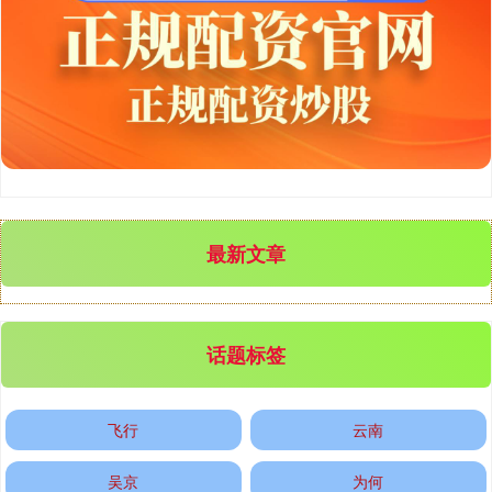
北证50
1129.72
+6.84
+0.61%
最新文章
创业板指
3577.20
+61.64
+1.75%
话题标签
飞行
云南
吴京
为何