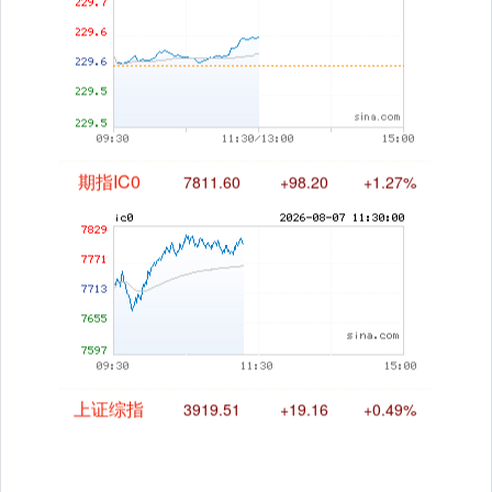
期指IC0
7811.60
+98.20
+1.27%
上证综指
3919.51
+19.16
+0.49%