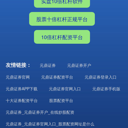
实盘10倍杠杆软件
股票十倍杠杆正规平台
期指IC0
7730.00
-1.00
-0.01%
10倍杠杆配资平台
友情链接：
元鼎证券
元鼎证券开户
元鼎证券官网
元鼎证券配资平台
元鼎证券登录入口
元鼎证券APP下载
元鼎证券官网入口
元鼎证券手机版
十大证券配资平台
股票配资平台
元鼎证券_元鼎证券开户_在线炒股配资
元鼎证券_元鼎证券官网入口_股票配资网址是什么