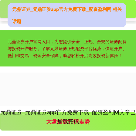
元鼎证券_元鼎证券app官方免费下载_配资盈利网 相关
话题
创业板指
3515.56
-19.58
-0.55%
元鼎证券开户官网入口，为您提供安全、正规、合规的证券配资
与投资开户服务。了解元鼎证券正规配资平台优势，快速开户、
低门槛交易、资金安全保障，助您轻松开启高效投资新体验！
基金指数
7229.80
-1.63
-0.02%
元鼎证券_元鼎证券app官方免费下载_配资盈利网文章已
加载完成
大盘指数行情走势