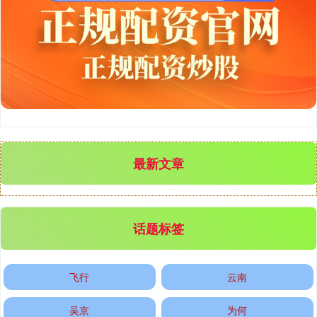
北证50
1122.88
+3.42
+0.30%
最新文章
话题标签
创业板指
3515.56
-19.58
-0.55%
飞行
云南
吴京
为何