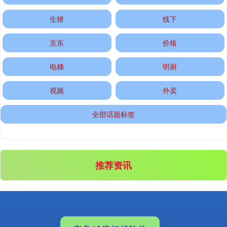
生猪
线下
京东
价格
电梯
明厨
基金指数
7229.80
-1.63
-0.02%
视频
外卖
全部话题标签
推荐资讯
国债指数
229.59
-0.00
0.00%