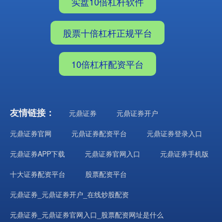
实盘10倍杠杆软件
股票十倍杠杆正规平台
10倍杠杆配资平台
友情链接：
元鼎证券
元鼎证券开户
元鼎证券官网
元鼎证券配资平台
元鼎证券登录入口
元鼎证券APP下载
元鼎证券官网入口
元鼎证券手机版
十大证券配资平台
股票配资平台
元鼎证券_元鼎证券开户_在线炒股配资
元鼎证券_元鼎证券官网入口_股票配资网址是什么