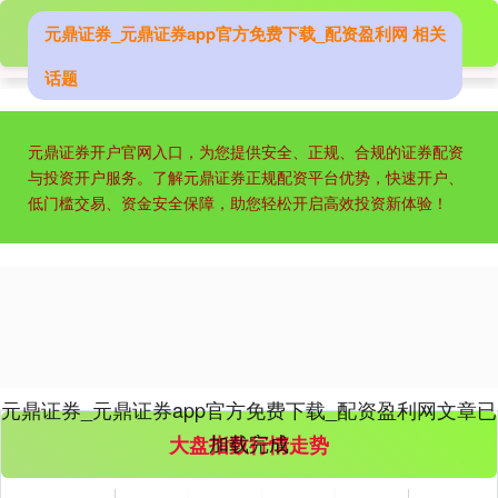
元鼎证券_元鼎证券app官方免费下载_配资盈利网 相关
话题
元鼎证券开户官网入口，为您提供安全、正规、合规的证券配资
与投资开户服务。了解元鼎证券正规配资平台优势，快速开户、
低门槛交易、资金安全保障，助您轻松开启高效投资新体验！
创业板指
3515.56
-19.58
-0.55%
元鼎证券_元鼎证券app官方免费下载_配资盈利网文章已
加载完成
大盘指数行情走势
基金指数
7229.80
-1.63
-0.02%