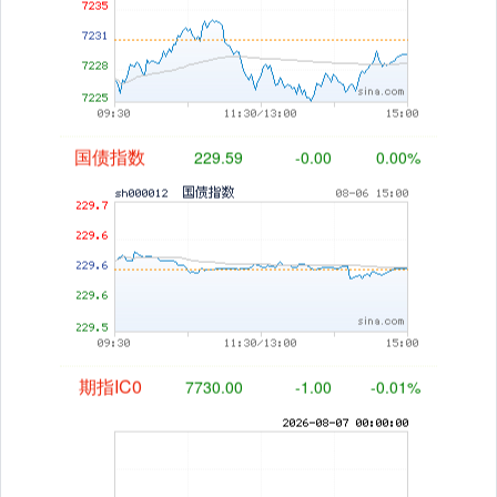
国债指数
229.59
-0.00
0.00%
期指IC0
7730.00
-1.00
-0.01%