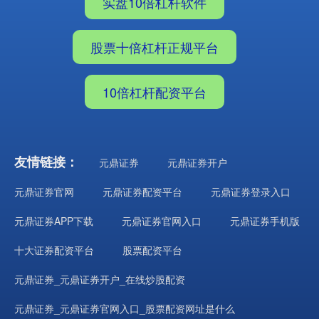
实盘10倍杠杆软件
股票十倍杠杆正规平台
10倍杠杆配资平台
友情链接：
元鼎证券
元鼎证券开户
元鼎证券官网
元鼎证券配资平台
元鼎证券登录入口
元鼎证券APP下载
元鼎证券官网入口
元鼎证券手机版
十大证券配资平台
股票配资平台
元鼎证券_元鼎证券开户_在线炒股配资
元鼎证券_元鼎证券官网入口_股票配资网址是什么