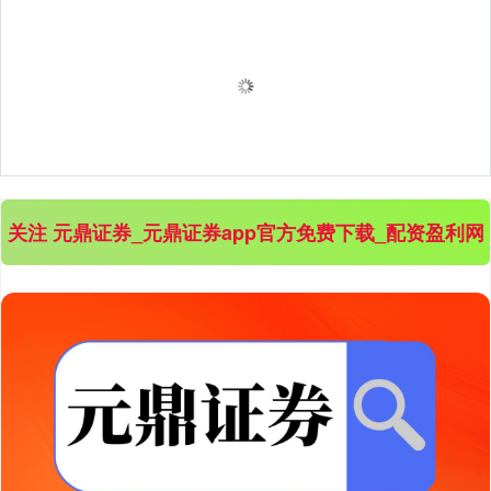
关注 元鼎证券_元鼎证券app官方免费下载_配资盈利网