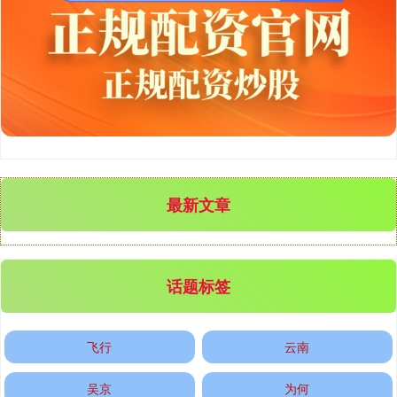
最新文章
话题标签
飞行
云南
吴京
为何