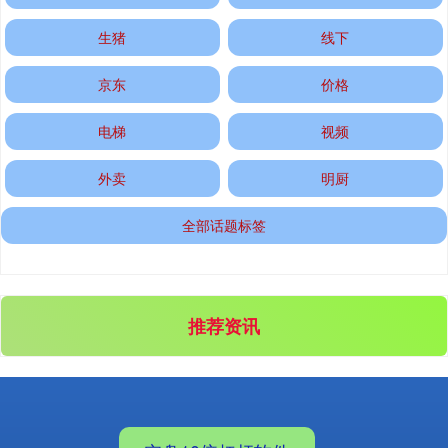
生猪
线下
京东
价格
电梯
视频
外卖
明厨
全部话题标签
推荐资讯