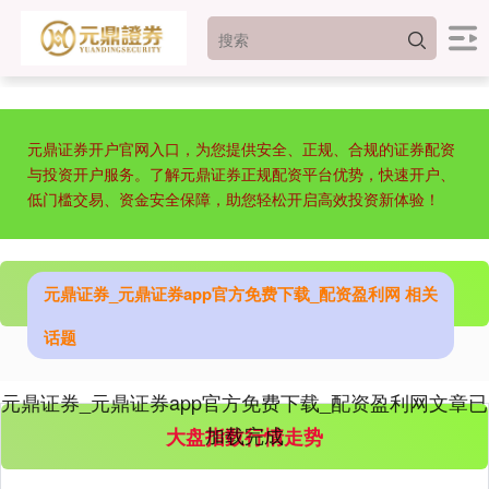
元鼎证券开户官网入口，为您提供安全、正规、合规的证券配资
与投资开户服务。了解元鼎证券正规配资平台优势，快速开户、
低门槛交易、资金安全保障，助您轻松开启高效投资新体验！
元鼎证券_元鼎证券app官方免费下载_配资盈利网 相关
话题
元鼎证券_元鼎证券app官方免费下载_配资盈利网文章已
加载完成
大盘指数行情走势