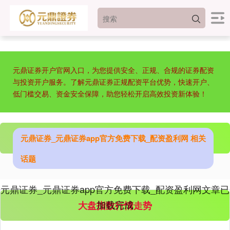
元鼎证券开户官网入口，为您提供安全、正规、合规的证券配资
与投资开户服务。了解元鼎证券正规配资平台优势，快速开户、
低门槛交易、资金安全保障，助您轻松开启高效投资新体验！
元鼎证券_元鼎证券app官方免费下载_配资盈利网 相关
话题
元鼎证券_元鼎证券app官方免费下载_配资盈利网文章已
加载完成
大盘指数行情走势