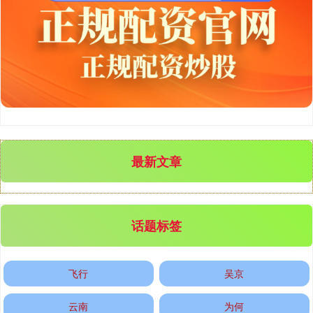
最新文章
话题标签
飞行
吴京
云南
为何