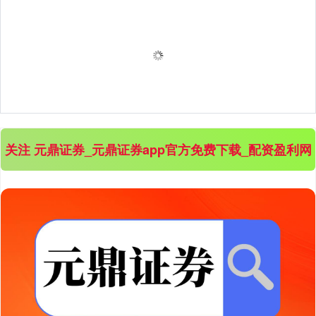
关注 元鼎证券_元鼎证券app官方免费下载_配资盈利网