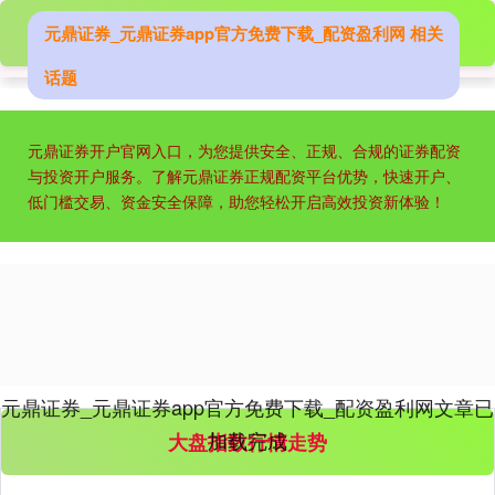
元鼎证券_元鼎证券app官方免费下载_配资盈利网 相关
话题
创业板指
3563.12
+47.56
+1.35%
元鼎证券开户官网入口，为您提供安全、正规、合规的证券配资
与投资开户服务。了解元鼎证券正规配资平台优势，快速开户、
低门槛交易、资金安全保障，助您轻松开启高效投资新体验！
基金指数
7242.10
+12.30
+0.17%
元鼎证券_元鼎证券app官方免费下载_配资盈利网文章已
加载完成
大盘指数行情走势