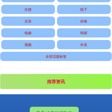
生猪
线下
京东
价格
电梯
明厨
基金指数
7242.10
+12.30
+0.17%
视频
外卖
全部话题标签
推荐资讯
国债指数
229.69
+0.10
+0.04%