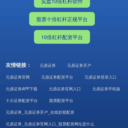
实盘10倍杠杆软件
股票十倍杠杆正规平台
期指IC0
7877.80
+164.40
+2.13%
10倍杠杆配资平台
友情链接：
元鼎证券
元鼎证券开户
元鼎证券官网
元鼎证券配资平台
元鼎证券登录入口
元鼎证券APP下载
元鼎证券官网入口
元鼎证券手机版
十大证券配资平台
股票配资平台
元鼎证券_元鼎证券开户_在线炒股配资
元鼎证券_元鼎证券官网入口_股票配资网址是什么